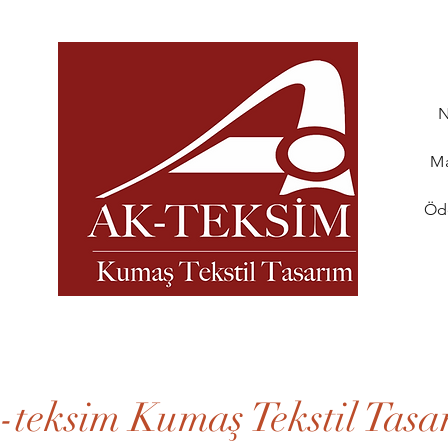
N
Ma
ı
Öd
-teksim Kumaş Tekstil Tasa