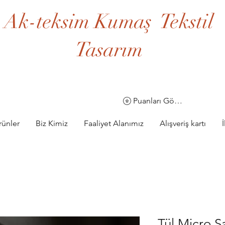
Ak-teksim Kumaş Tekstil
Tasarım
Puanları Görüntüle
rünler
Biz Kimiz
Faaliyet Alanımız
Alışveriş kartı
Tül Micro S