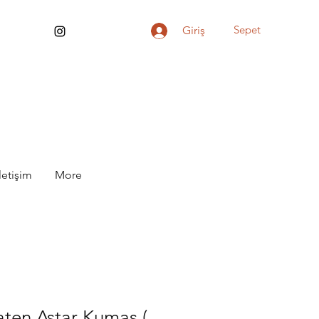
Sepet
Giriş
İletişim
More
aten Astar Kumaş (