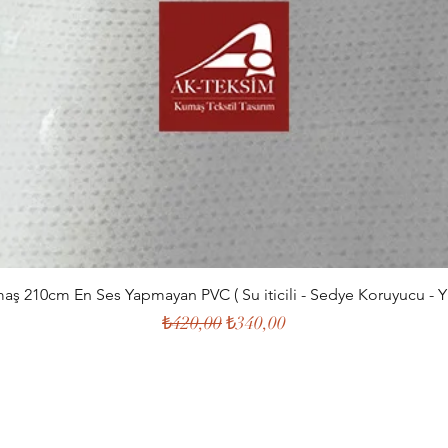
aş 210cm En Ses Yapmayan PVC ( Su iticili - Sedye Koruyucu - Yı
Normal Fiyat
İndirimli Fiyat
₺420,00
₺340,00