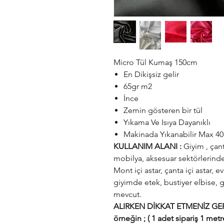
Micro Tül Kumaş 150cm
En Dikişsiz gelir
65gr m2
İnce
Zemin gösteren bir tül
Yıkama Ve Isıya Dayanıklı
Makinada Yıkanabilir Max 4
KULLANIM ALANI :
Giyim , çant
mobilya, aksesuar sektörlerinde 
Mont içi astar, çanta içi astar
giyimde etek, bustiyer elbise, g
mevcut.
ALIRKEN DİKKAT ETMENİZ GERE
örneğin ; ( 1 adet sipariş 1 metr