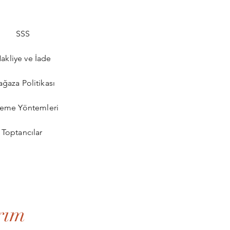
SSS
akliye ve İade
ğaza Politikası
eme Yöntemleri
Toptancılar
rım