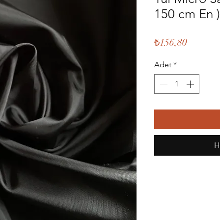
150 cm En )
Fiyat
₺156,80
Adet
*
H