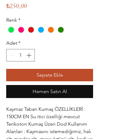
Fiyat
₺250,00
Renk
*
Adet
*
Sepete Ekle
Hemen Satın Al
Kaymaz Taban Kumaş ÖZELLİKLERİ :
150CM EN Su itici özelliği mevcut
Terikoton Kumaş Üzeri Dod Kullanım
Alanları : Kaymasını istemediğimiz, halı
altı minder altı, masa örtüsü altı, kedi ve