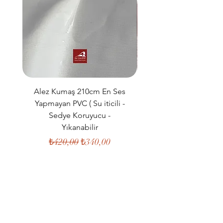
Alez Kumaş 210cm En Ses
Müslin Kumaş 160c
Yapmayan PVC ( Su iticili -
%100 Pamuk Çift K
Sedye Koruyucu -
Organik Kumaş ( Kıya
Yıkanabilir
Normal Fiyat
İndirimli Fiyat
₺420,00
₺340,00