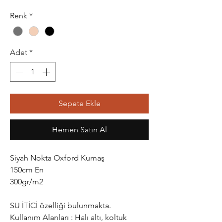
Renk
*
Adet
*
Sepete Ekle
Hemen Satın Al
Siyah Nokta Oxford Kumaş
150cm En
300gr/m2
SU İTİCİ özelliği bulunmakta.
Kullanım Alanları : Halı altı, koltuk