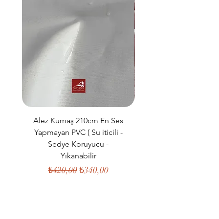
Alez Kumaş 210cm En Ses
Müslin Kumaş 160c
Yapmayan PVC ( Su iticili -
%100 Pamuk Çift K
Sedye Koruyucu -
Organik Kumaş ( Kıya
Yıkanabilir
Normal Fiyat
İndirimli Fiyat
₺420,00
₺340,00