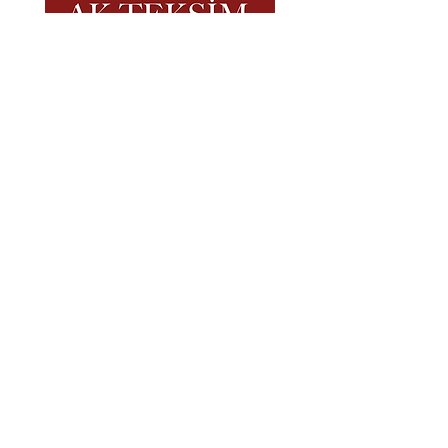
SSS
Nakliye ve İade
Mağaza Politikası Ödeme Yöntemleri
Toptancılar