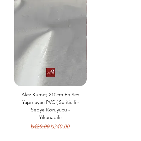
Alez Kumaş 210cm En Ses
Müslin Kumaş 160c
Yapmayan PVC ( Su iticili -
%100 Pamuk Çift K
Sedye Koruyucu -
Organik Kumaş ( Kıya
Yıkanabilir
Normal Fiyat
İndirimli Fiyat
₺420,00
₺340,00