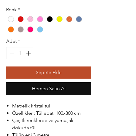
Renk
*
Adet
*
Sepete Ekle
Hemen Satın Al
Metrelik kristal tül
Özellikler : Tül ebat: 100x300 cm
Çeşitli renklerde ve yumuşak
dokuda tül.
Tülün eni 3 metre.