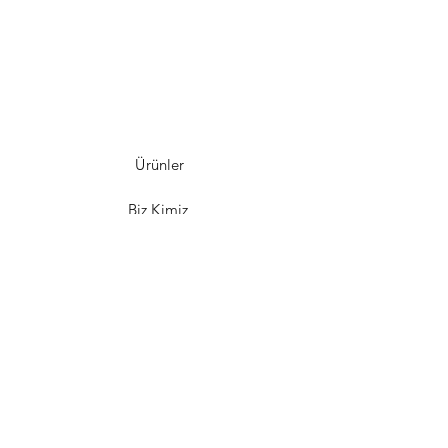
Ürünler
Biz Kimiz
Ana Ürünler
Alışveriş Kartı
İletişim