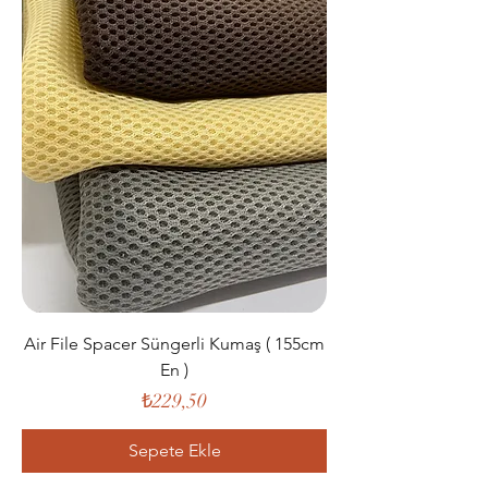
Air File Spacer Süngerli Kumaş ( 155cm
En )
Fiyat
₺229,50
Sepete Ekle