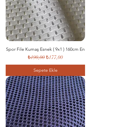
Spor File Kumaş Esnek ( 9x1 ) 160cm En
Normal Fiyat
İndirimli Fiyat
₺190,00
₺177,00
Sepete Ekle