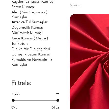
Kaydırmaz Taban Kumaş
5 ürün
Saten Kumaş
Alez ( Sıvı Geçirmez )
Kumaşlar
Astar ve Tül Kumaşlar
Döşemelik Kumaş
Bürümcek Kumaş
Keçe Kumaş ( Metre )
Terikoton
File ve Air File çeşitleri
Güneşlik Saten Kumaş
Pamuklu ve Nevresimlik
Kumaşlar
Filtrele:
Fiyat
₺95
₺182