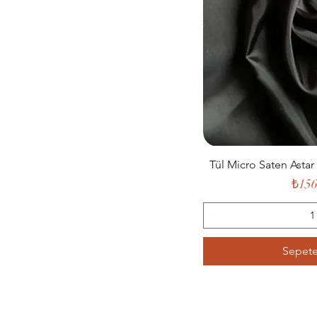
Tül Micro Saten Astar
Fiya
₺156
Sepete