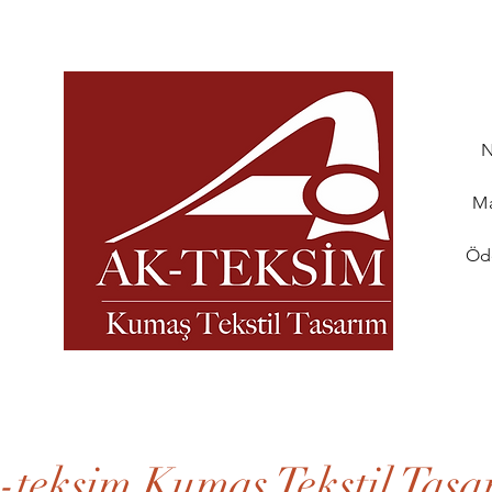
N
Ma
ı
Öd
-teksim Kumaş Tekstil Tasa