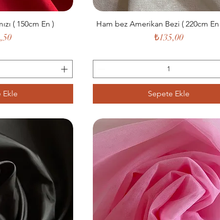
rmızı ( 150cm En )
Ham bez Amerikan Bezi ( 220cm En )
t
Fiyat
,50
₺135,00
 Ekle
Sepete Ekle