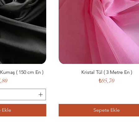
 Kumaş ( 150 cm En )
Kristal Tül ( 3 Metre En )
t
Fiyat
,80
₺95,70
 Ekle
Sepete Ekle