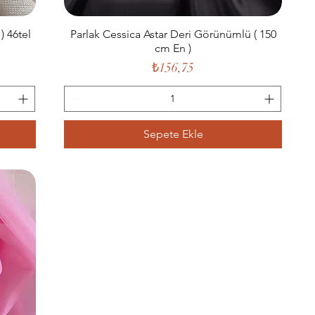
 46tel
Parlak Cessica Astar Deri Görünümlü ( 150
cm En )
Fiyat
₺156,75
Sepete Ekle