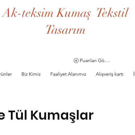
Ak-teksim Kumaş Tekstil
Tasarım
Puanları Görüntüle
rünler
Biz Kimiz
Faaliyet Alanımız
Alışveriş kartı
e Tül Kumaşlar