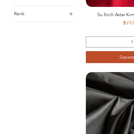
Renk
Su İticili Astar Kı
Fiya
₺181
Sepete