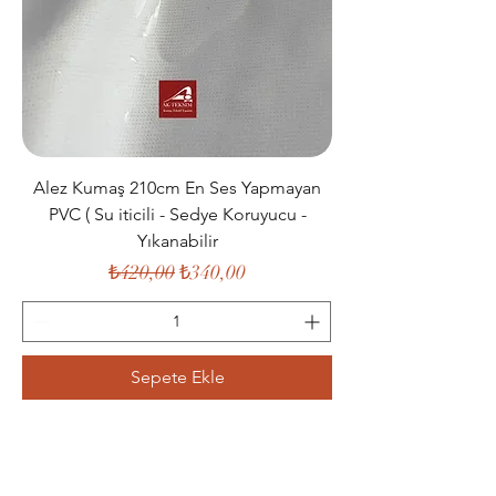
Alez Kumaş 210cm En Ses Yapmayan
PVC ( Su iticili - Sedye Koruyucu -
Yıkanabilir
Normal Fiyat
İndirimli Fiyat
₺420,00
₺340,00
Sepete Ekle