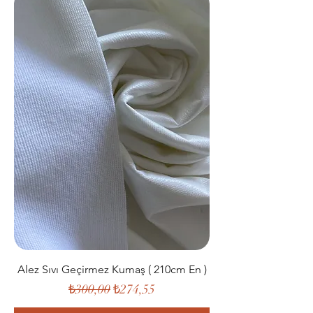
Alez Sıvı Geçirmez Kumaş ( 210cm En )
Normal Fiyat
İndirimli Fiyat
₺300,00
₺274,55