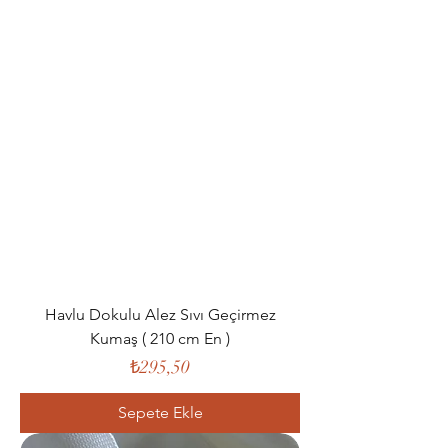
Havlu Dokulu Alez Sıvı Geçirmez
Kumaş ( 210 cm En )
Fiyat
₺295,50
Sepete Ekle